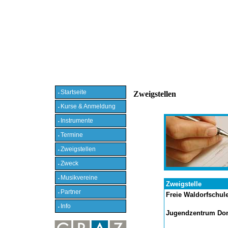
Startseite
Zweigstellen
•
Kurse & Anmeldung
•
Instrumente
•
Termine
•
Zweigstellen
•
Zweck
•
Musikvereine
•
Zweigstelle
Partner
•
Freie Waldorfschule
Info
•
Jugendzentrum Do