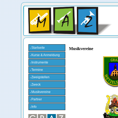
Startseite
Musikvereine
•
Kurse & Anmeldung
•
Instrumente
•
Termine
•
Zweigstellen
•
Zweck
•
Musikvereine
•
Partner
•
Info
•